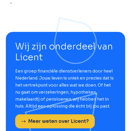
Wij zijn onderdeel van
Licent
Een groep financiële dienstverleners door heel
Nederland. Jouw leven is uniek en precies dat is
het vertrekpunt voor alles wat we doen. Of het
nu gaat om verzekeringen, hypotheken,
makelaardij of pensioenen: wij hebben het in
huis. Altijd een oplossing die écht bij jou past.
Meer weten over Licent?