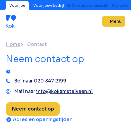
Voor jou
Voor jouw bedrijf
10.0
op
advieskeuze.nl
Advice for
Menu
Home
Contact
Neem contact op
Bel naar
020 347 2199
Mail naar
info@kokamstelveen.nl
Neem contact op
Adres en openingstijden