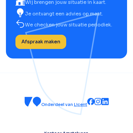
Wij brengen jouw situatie in kaart.
Je ontvangt een advies op maat.
We checken jouw situatie periodiek.
Afspraak maken
Onderdeel van
Licent