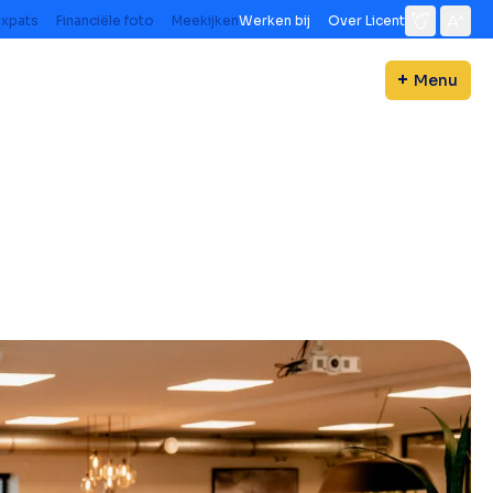
Expats
Financiële foto
Meekijken
Werken bij
Over Licent
Menu