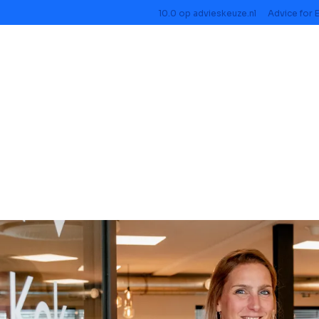
10.0
op
advieskeuze.nl
Advice for 