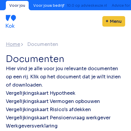
Voor jou
Voor jouw bedrijf
10.0
op
advieskeuze.nl
Advice for
Menu
Home
Documenten
Documenten
Hier vind je alle voor jou relevante documenten
op een rij. Klik op het document dat je wilt inzien
of downloaden.
Vergelijkingskaart Hypotheek
Vergelijkingskaart Vermogen opbouwen
Vergelijkingskaart Risico's afdekken
Vergelijkingskaart Pensioenvraag werkgever
Werkgeversverklaring