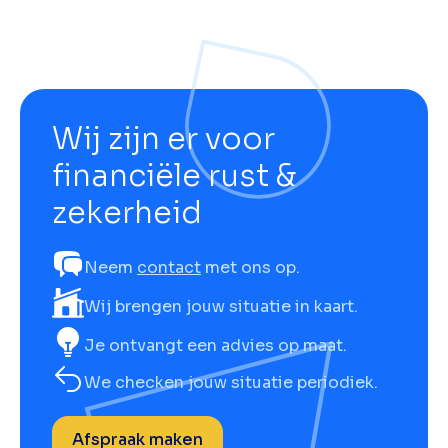
Wij zijn er voor
financiële rust &
zekerheid
Neem
contact
met ons op.
Wij brengen jouw situatie in kaart.
Je ontvangt een advies op maat.
We checken jouw situatie periodiek.
Afspraak maken