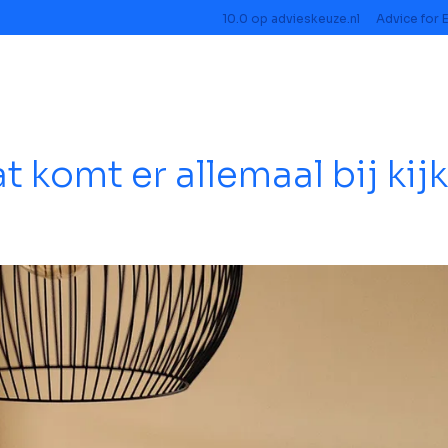
10.0
op
advieskeuze.nl
Advice for 
t komt er allemaal bij kij