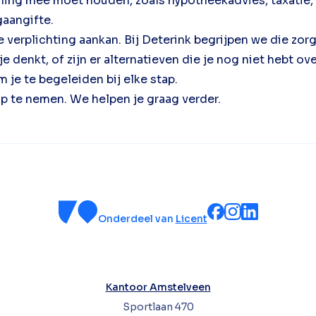
kening mee moet houden, zoals hypotheekadvies, taxatie
gaangifte.
le verplichting aankan. Bij Deterink begrijpen we die z
 denkt, of zijn er alternatieven die je nog niet hebt o
m je te begeleiden bij elke stap.
p te nemen. We helpen je graag verder.
Onderdeel van
Licent
Kantoor Amstelveen
Sportlaan 470