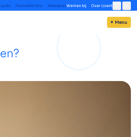
Expats
Financiële foto
Meekijken
Werken bij
Over Licent
Menu
ken?