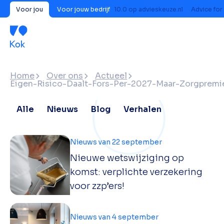
Voor jou
Voor jouw bedrijf
10.0
op
advieskeuze.nl
Advice for
Home
Over ons
Actueel
Eigen-Risico-Daalt-Fors-Per-2027-Maar-Zorgpremie
Alle
Nieuws
Blog
Verhalen
Nieuws van 22 september
Nieuwe wetswijziging op
komst: verplichte verzekering
voor zzp’ers!
Nieuws van 4 september