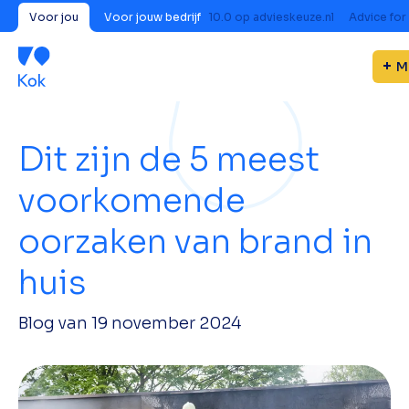
Voor jou
Voor jouw bedrijf
10.0
op
advieskeuze.nl
Advice for
M
Dit zijn de 5 meest
voorkomende
oorzaken van brand in
huis
Blog van
19 november 2024