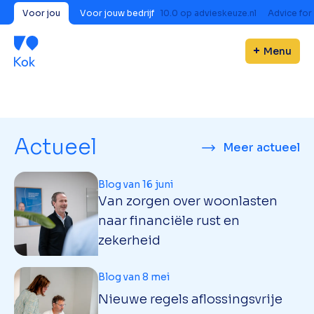
Voor jou
Voor jouw bedrijf
10.0
op
advieskeuze.nl
Advice for
Menu
Actueel
Meer actueel
Blog van 16 juni
Van zorgen over woonlasten
naar financiële rust en
zekerheid
Blog van 8 mei
Nieuwe regels aflossingsvrije