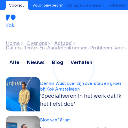
Voor jou
Voor jouw bedrijf
10.0
op
advieskeuze.nl
Advice for
Home
Over ons
Actueel
Daling-Rente-Én-Aandelenkoersen-Probleem-Voor
Alle
Nieuws
Blog
Verhalen
Dennis Wüst over zijn overstap en groei
bij Kok Amstelveen
'Specialiseren in het werk dat ik
het liefst doe'
Blog van 16 juni